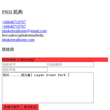
PRH 机构
+66640719767
+66640719767
phuketrealhome@gmail.com
live:salescophuketmarbella
phuketrealhome.com
联络我
Schedule a showing?