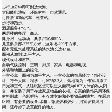
步行10分钟即可到达大海。
太阳能电池板，环保材料，自然通风。
可停放103辆汽车，检查站。
步行和跑步。
酒店服务4 *-5 *。
两层楼的餐厅，商店。
健身房，运动场，桑拿浴室和SPA。
儿童俱乐部-275平方米，游乐场-209平方米。
配有无氯水处理系统的淡水池长达47 m。
面积从30到121平方米。
现代设计和材料。
自动气候控制，空调，厨房，家具，电器和电视。
外墙和地面上的绿化。
一室公寓，面积为30平方米。一室公寓的布局经过了精心设
计，符合人体工程学，可容纳2-3人。落地窗为工作室增添了
日光和空气，从睡眠区您可以进入面积为6.8平方米的私人阳
台，并安装了用于存放家居物品的衣柜。公寓的装饰采用环保
材料制成，色彩鲜艳，有存放衣服和必要物品的地方。在厨房
区域，有必要的设备-冰箱，微波炉和炉灶。浴室设有淋浴
间，还考虑了放置配件的地方。