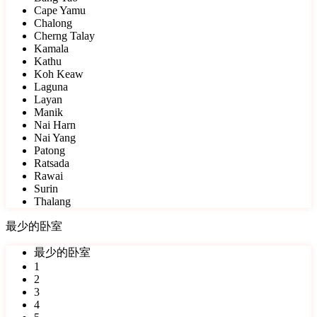
Cape Yamu
Chalong
Cherng Talay
Kamala
Kathu
Koh Keaw
Laguna
Layan
Manik
Nai Harn
Nai Yang
Patong
Ratsada
Rawai
Surin
Thalang
最少的卧室
最少的卧室
1
2
3
4