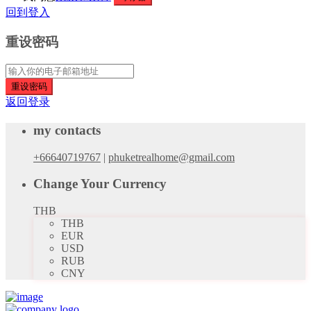
回到登入
重设密码
重设密码
返回登录
my contacts
+66640719767
|
phuketrealhome@gmail.com
Change Your Currency
THB
THB
EUR
USD
RUB
CNY