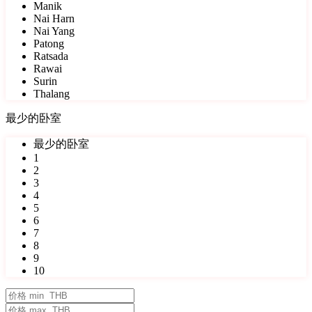
Manik
Nai Harn
Nai Yang
Patong
Ratsada
Rawai
Surin
Thalang
最少的卧室
最少的卧室
1
2
3
4
5
6
7
8
9
10