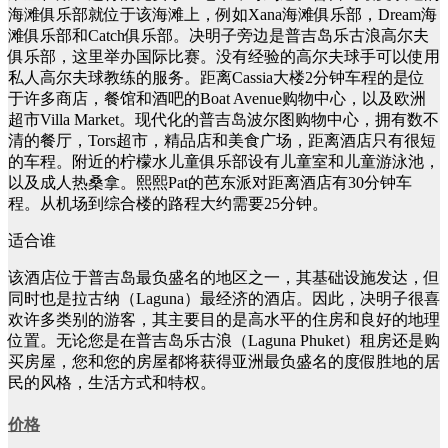
海滩俱乐部就位于该海滩上，例如Xana海滩俱乐部，Dream海
滩俱乐部和Catch俱乐部。决明子旁边是普吉岛乐古浪高尔夫
俱乐部，这里举办国际比赛。没有经验的高尔夫球手可以使用
私人高尔夫球教练的服务。距离Cassia大楼2分钟车程的是位
于许多商店，餐馆和酒吧的Boat Avenue购物中心，以及欧洲
超市Villa Market。现代化的普吉岛波尔图购物中心，拥有数不
清的餐厅，Tors超市，精品店和美食广场，距离酒店只有很短
的车程。附近的柠檬水儿童俱乐部设有儿童室和儿童游泳池，
以及成人热桑拿。熙熙Pat的芭东派对距离酒店有30分钟车
程。从机场到综合楼的路程大约需要25分钟。
适合谁
该酒店位于普吉岛最负盛名的地区之一，其基础设施发达，但
同时也是拉古纳（Laguna）最经济的酒店。因此，决明子很喜
欢许多类别的游客，其主要目的是高水平的住房和良好的地理
位置。无论您是在普吉岛乐古浪（Laguna Phuket）租房还是购
买房屋，您和您的房屋都将获得亚洲最负盛名的度假胜地的居
民的风格，生活方式和特权。
价格