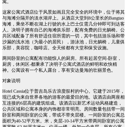
寓。
这家公寓式酒店位于风景如画且完全安全的环境中，位于将其
与海滩分隔开的淡水湖岸上。从酒店大堂到8公里长的Bangtao
海滩，乘坐不断在湖上行驶的水上巴士仅需几分钟即可到达客
人。决明子拥有自己的海滩俱乐部，配有免费的日光躺椅。公
共区域配备了所有舒适住宿所需的一切，其中包括游乐场和带
沙漏的浅水池（为最小的居民），游泳池，日光躺椅，儿童俱
乐部，美容院，咖啡店。全天候都有大堂和保安设施。
两间卧室的公寓配有功能惊人的厨房。所有起居空间-卧室，
厨房，休闲区-都秉承了决明子公寓式酒店的鲜明和欢快精
神。公寓设有一个私人露台，享有安达曼海的壮丽景色。
对象说明
Hotel Cassia位于普吉岛乐古浪度假村的中心。它建于2015年，
现已成为来自世界各地的游客的最爱目的地。该酒店由两座相
互连接的6层高的建筑组成。该酒店以新艺术运动风格建造，
公共区域和公寓本身的内饰都非常明亮。房间数量包括带一间
卧室和两间卧室的公寓，带或不带夹层楼。一间卧室的公寓总
面积为40-52平方米。米，夹层-10-14平方米带两间卧室的公寓
更宽敞-62-86平方米m。位于一楼，外加一个夹层。所有公寓