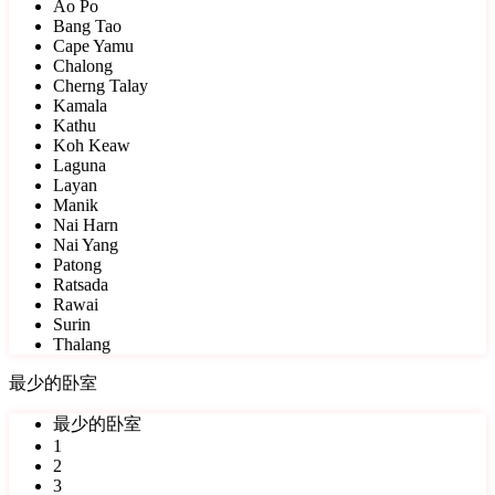
Ao Po
Bang Tao
Cape Yamu
Chalong
Cherng Talay
Kamala
Kathu
Koh Keaw
Laguna
Layan
Manik
Nai Harn
Nai Yang
Patong
Ratsada
Rawai
Surin
Thalang
最少的卧室
最少的卧室
1
2
3