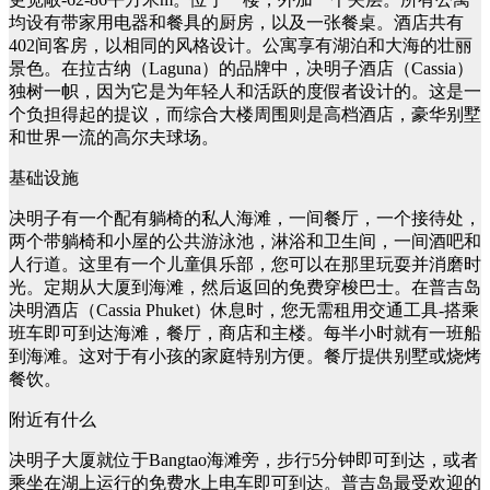
均设有带家用电器和餐具的厨房，以及一张餐桌。酒店共有
402间客房，以相同的风格设计。公寓享有湖泊和大海的壮丽
景色。在拉古纳（Laguna）的品牌中，决明子酒店（Cassia）
独树一帜，因为它是为年轻人和活跃的度假者设计的。这是一
个负担得起的提议，而综合大楼周围则是高档酒店，豪华别墅
和世界一流的高尔夫球场。
基础设施
决明子有一个配有躺椅的私人海滩，一间餐厅，一个接待处，
两个带躺椅和小屋的公共游泳池，淋浴和卫生间，一间酒吧和
人行道。这里有一个儿童俱乐部，您可以在那里玩耍并消磨时
光。定期从大厦到海滩，然后返回的免费穿梭巴士。在普吉岛
决明酒店（Cassia Phuket）休息时，您无需租用交通工具-搭乘
班车即可到达海滩，餐厅，商店和主楼。每半小时就有一班船
到海滩。这对于有小孩的家庭特别方便。餐厅提供别墅或烧烤
餐饮。
附近有什么
决明子大厦就位于Bangtao海滩旁，步行5分钟即可到达，或者
乘坐在湖上运行的免费水上电车即可到达。普吉岛最受欢迎的